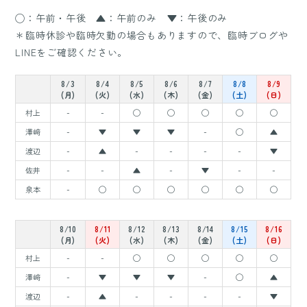
◯：午前・午後 ▲：午前のみ ▼：午後のみ
＊臨時休診や臨時欠勤の場合もありますので、臨時ブログや
LINEをご確認ください。
8/3
8/4
8/5
8/6
8/7
8/8
8/9
(月)
(火)
(水)
(木)
(金)
(土)
(日)
村上
-
-
◯
◯
◯
◯
◯
澤﨑
-
▼
▼
▼
-
◯
▲
渡辺
-
▲
-
-
-
-
▼
佐井
-
-
▲
-
▼
-
-
泉本
-
◯
◯
◯
◯
◯
◯
8/10
8/11
8/12
8/13
8/14
8/15
8/16
(月)
(火)
(水)
(木)
(金)
(土)
(日)
村上
-
-
◯
◯
◯
◯
◯
澤﨑
-
▼
▼
▼
-
◯
▲
渡辺
-
▲
-
-
-
-
▼