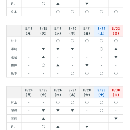
佐井
-
◯
▲
-
▼
-
-
泉本
-
-
◯
◯
◯
◯
◯
8/17
8/18
8/19
8/20
8/21
8/22
8/23
(月)
(火)
(水)
(木)
(金)
(土)
(日)
村上
-
-
◯
◯
◯
◯
◯
澤﨑
-
▼
▼
▼
-
◯
▲
渡辺
-
▲
-
-
-
-
▼
佐井
-
◯
▲
-
▼
-
-
泉本
-
-
-
◯
◯
◯
◯
8/24
8/25
8/26
8/27
8/28
8/29
8/30
(月)
(火)
(水)
(木)
(金)
(土)
(日)
村上
-
-
◯
◯
◯
◯
◯
澤﨑
-
▼
▼
▼
-
◯
-
渡辺
-
▲
-
-
-
-
▼
佐井
-
◯
▲
-
▼
-
-